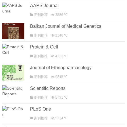
AAPS Journal
期刊推荐
2586 ℃
Balkan Journal of Medical Genetics
期刊推荐
2146 ℃
Protein & Cell
期刊推荐
4113 ℃
Journal of Ethnopharmacology
期刊推荐
9845 ℃
Scientific Reports
期刊推荐
5731 ℃
PLoS One
期刊推荐
5334 ℃