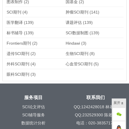
图表制作
(2)
国基金
(2)
SCI期刊
(4)
肿瘤SCI期刊
(141)
医学翻译
(139)
课题评估
(139)
标书辅导
(139)
SCI数据制图
(139)
Frontiers期刊
(2)
Hindawi
(3)
遗传SCI期刊
(2)
生物SCI期刊
(8)
外科SCI期刊
(4)
心血管SCI期刊
(5)
眼科SCI期刊
(3)
服务项目
联系我们
展开
SCI论文评估
QQ;1242428018 林老师
SCI辅导服务
QQ;232529300 陈老师
数据统计分析
电话：020-38357171