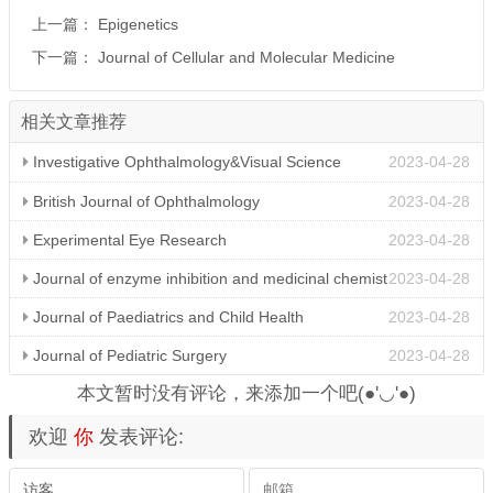
上一篇：
Epigenetics
下一篇：
Journal of Cellular and Molecular Medicine
相关文章推荐
Investigative Ophthalmology&Visual Science
2023-04-28
British Journal of Ophthalmology
2023-04-28
Experimental Eye Research
2023-04-28
Journal of enzyme inhibition and medicinal chemist
2023-04-28
ry
Journal of Paediatrics and Child Health
2023-04-28
Journal of Pediatric Surgery
2023-04-28
本文暂时没有评论，来添加一个吧(●'◡'●)
欢迎
你
发表评论: